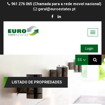
961 276 065 (Chamada para a rede movel nacional)
geral@euroestates.pt
Toggle
navigati
Login
ES
LISTADO DE PROPRIEDADES