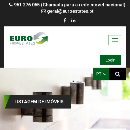
961 276 065 (Chamada para a rede movel nacional)
geral@euroestates.pt
Toggle
navigati
Login
PT
LISTAGEM DE IMÓVEIS