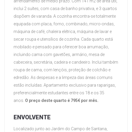
arrendamento de médio prazo. Com 141 m2 de área útil,
inclui 2 suítes, com casa de banho privativa, e 3 quartos
dispõem de varanda. A cozinha encontra-se totalmente
equipada com placa, forno, combinado, micro-ondas,
máquina de café, chaleira elétrica, máquina de lavar e
secar roupa e utensílios de cozinha. Cada quarto está
mobilado e pensado para oferecer boa arrumação,
incluindo cama com gavetões, armário, mesa de
cabeceira, secretária, cadeira e candeeiro. Inclui também
roupa de cama, com lençóis, proteção de colchão e
edredão. As despesas e a limpeza das áreas comuns
estão incluídas. Apartamento exclusivo para raparigas,
preferencialmente estudantes entre os 18 e os 35
anos.
O preço deste quarto é 795€ por mês.
ENVOLVENTE
Localizado junto ao Jardim do Campo de Santana,