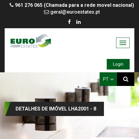
961 276 065 (Chamada para a rede movel nacional)
geral@euroestates.pt
Toggle
navigati
Login
PT
DETALHES DE IMÓVEL LHA2001 - 8