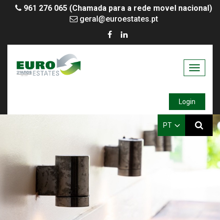
961 276 065 (Chamada para a rede movel nacional)
geral@euroestates.pt
Toggle
navigati
Login
PT