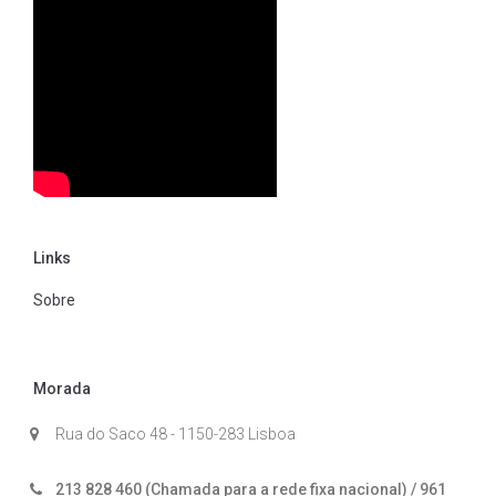
Links
Sobre
Morada
Rua do Saco 48 - 1150-283 Lisboa
213 828 460 (Chamada para a rede fixa nacional) / 961