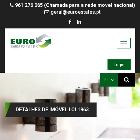
961 276 065 (Chamada para a rede movel nacional)
geral@euroestates.pt
Toggle
navigati
Login
PT
DETALHES DE IMÓVEL LCL1963