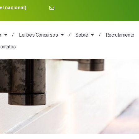
in the blood.
l nacional)
o
Leilões Concursos
Sobre
Recrutamento
ontatos