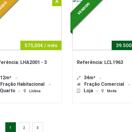
A
AQUE
VENDIDO
575,00€ / mês
39.500
erência: LHA2001 - 3
Referência: LCL1963
12m²
34m²
Fração Habitacional
Fração Comercial
Quarto
Loja
Lisboa
Moita
1
2
3