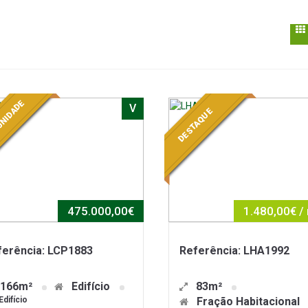
NIDADE
V
DESTAQUE
475.000,00€
1.480,00€ /
ferência: LCP1883
Referência: LHA1992
166m²
Edifício
83m²
Edifício
Fração Habitacional