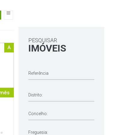
PESQUISAR
IMÓVEIS
A
 mês