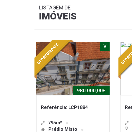
LISTAGEM DE
IMÓVEIS
OPORTUNIDADE
OPORTU
V
980.000,00€
Referência: LCP1884
Re
795m²
Prédio Misto