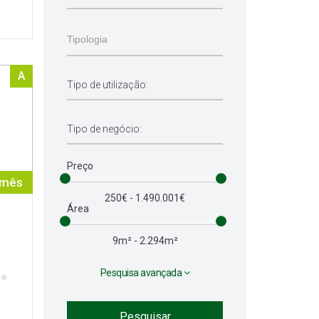
A
Preço
 mês
250€ - 1.490.001€
Área
9m² - 2.294m²
Pesquisa avançada
Pesquisar