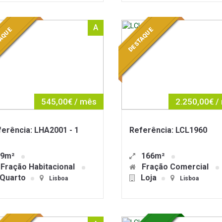
A
AQUE
DESTAQUE
545,00€ / mês
2.250,00€ /
erência: LHA2001 - 1
Referência: LCL1960
9m²
166m²
Fração Habitacional
Fração Comercial
Quarto
Loja
Lisboa
Lisboa