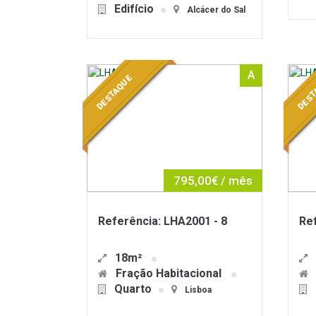
Edifício
Alcácer do Sal
A
DESTAQUE
DEST
795,00€ / mês
Referência: LHA2001 - 8
Ref
18m²
Fração Habitacional
Quarto
Lisboa