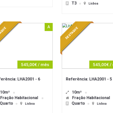
T3
Lisboa
A
AQUE
DESTAQUE
545,00€ / mês
545,00€ /
erência: LHA2001 - 6
Referência: LHA2001 - 5
10m²
10m²
Fração Habitacional
Fração Habitacional
Quarto
Quarto
Lisboa
Lisboa