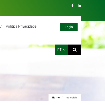
Politica Privacidade
Login
PT
PT
EN
ES
FR
Home
realestate