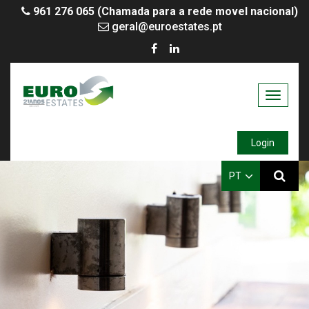
961 276 065 (Chamada para a rede movel nacional)
geral@euroestates.pt
Toggle
navigati
Login
PT