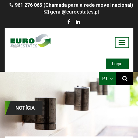
961 276 065 (Chamada para a rede movel nacional)
geral@euroestates.pt
Toggle
navigati
Login
PT
NOTÍCIA