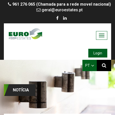
961 276 065 (Chamada para a rede movel nacional)
geral@euroestates.pt
Toggle
navigati
Login
PT
NOTÍCIA