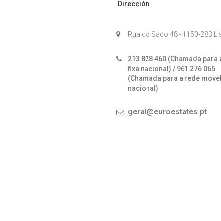
Dirección
Rua do Saco 48 - 1150-283 L
213 828 460 (Chamada para 
fixa nacional) / 961 276 065
(Chamada para a rede move
nacional)
geral@euroestates.pt