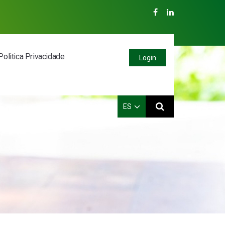
Politica Privacidade
Login
ES
PT
EN
ES
FR