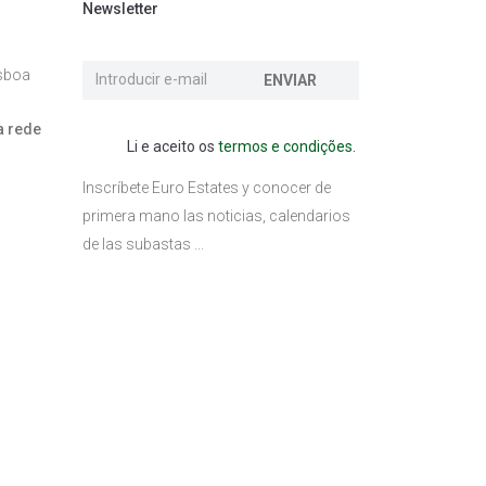
Newsletter
isboa
ENVIAR
a rede
Li e aceito os
termos e condições.
l
Inscríbete Euro Estates y conocer de
primera mano las noticias, calendarios
de las subastas ...