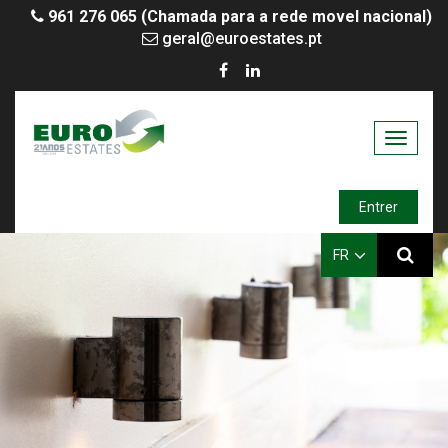
961 276 065 (Chamada para a rede movel nacional)
geral@euroestates.pt
Toggle
navigati
Entrer
FR