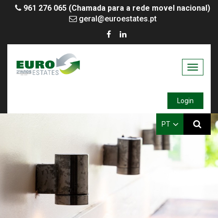
961 276 065 (Chamada para a rede movel nacional)
geral@euroestates.pt
Toggle
navigati
Login
PT