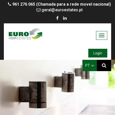
961 276 065 (Chamada para a rede movel nacional)
geral@euroestates.pt
Toggle
navigati
Login
PT